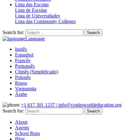
Lista das Escolas
Lista de Escolas
Lista de Universidades
Lista das Community Colleges
Search for:
Language
Inglês
Espanhol
Francês
Português
Chinês (Simplificado)
Polonês
Russo
Vietnamita
Árabe
+1 617 301 1237 | info@cogitoworldeducation.org
Search for:
About
Agents
School Reps
Blog