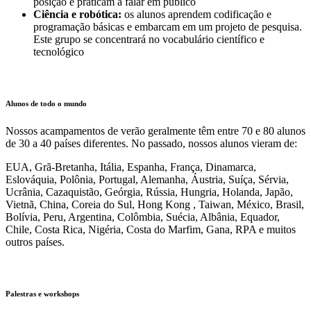
posição e praticam a falar em público
Ciência e robótica:
os alunos aprendem codificação e
programação básicas e embarcam em um projeto de pesquisa.
Este grupo se concentrará no vocabulário científico e
tecnológico
Alunos de todo o mundo
Nossos acampamentos de verão geralmente têm entre 70 e 80 alunos
de 30 a 40 países diferentes. No passado, nossos alunos vieram de:
EUA, Grã-Bretanha, Itália, Espanha, França, Dinamarca,
Eslováquia, Polônia, Portugal, Alemanha, Áustria, Suíça, Sérvia,
Ucrânia, Cazaquistão, Geórgia, Rússia, Hungria, Holanda, Japão,
Vietnã, China, Coreia do Sul, Hong Kong , Taiwan, México, Brasil,
Bolívia, Peru, Argentina, Colômbia, Suécia, Albânia, Equador,
Chile, Costa Rica, Nigéria, Costa do Marfim, Gana, RPA e muitos
outros países.
Palestras e workshops