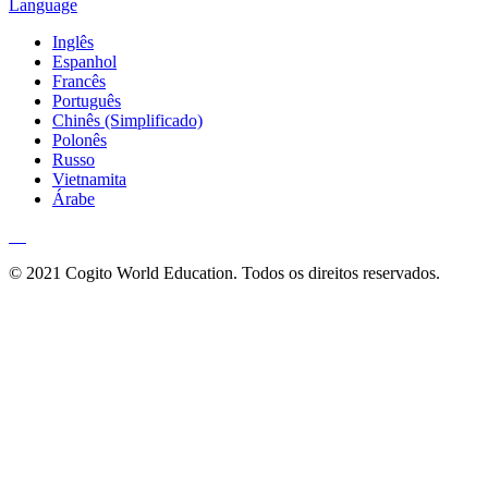
Language
Inglês
Espanhol
Francês
Português
Chinês (Simplificado)
Polonês
Russo
Vietnamita
Árabe
© 2021 Cogito World Education. Todos os direitos reservados.