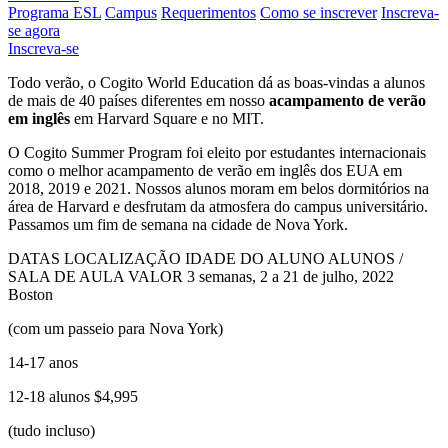
Programa ESL
Campus
Requerimentos
Como se inscrever
Inscreva-
se agora
Inscreva-se
Todo verão, o Cogito World Education dá as boas-vindas a alunos
de mais de 40 países diferentes em nosso
acampamento de verão
em inglês
em Harvard Square e no MIT.
O Cogito Summer Program foi eleito por estudantes internacionais
como o melhor acampamento de verão em inglês dos EUA em
2018, 2019 e 2021. Nossos alunos moram em belos dormitórios na
área de Harvard e desfrutam da atmosfera do campus universitário.
Passamos um fim de semana na cidade de Nova York.
DATAS
LOCALIZAÇÃO
IDADE DO ALUNO
ALUNOS /
SALA DE AULA
VALOR
3 semanas, 2 a 21 de julho, 2022
Boston
(com um passeio para Nova York)
14-17 anos
12-18 alunos
$4,995
(tudo incluso)