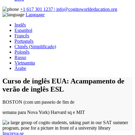
+1 617 301 1237 | info@cogitoworldeducation.org
Language
Inglês
Espanhol
Francês
Português
Chinês (Simplificado)
Polonês
Russo
Vietnamita
Árabe
Curso de inglês EUA: Acampamento de
verão de inglês ESL
BOSTON (com um passeio de fim de
semana para Nova York) Harvard sq e MIT
Inscreva-se