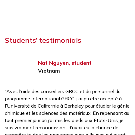
Students’ testimonials
Nat Nguyen, student
Vietnam
“Avec l’aide des conseillers GRCC et du personnel du
“J
la
programme international GRCC, j’ai pu être accepté à
sa
l’Université de Californie à Berkeley pour étudier le génie
un
chimique et les sciences des matériaux. En repensant au
j’
s
tout premier jour où j’ai mis les pieds aux États-Unis, je
d’
suis vraiment reconnaissant d’avoir eu la chance de
en
e,
connaître toutes les personnes merveilleuses qui m’ont
d’