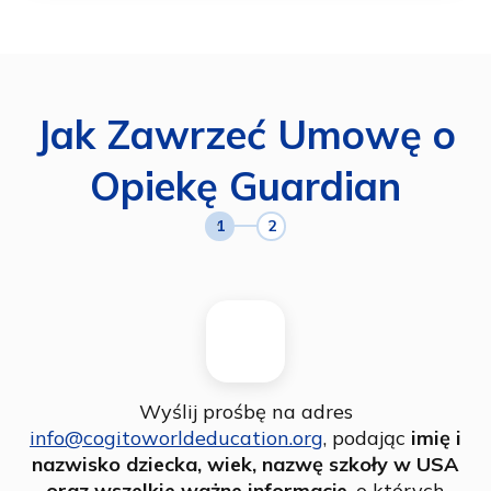
Jak Zawrzeć Umowę o
Opiekę Guardian
1
2
Wyślij prośbę na adres
info@cogitoworldeducation.org
, podając
imię i
nazwisko dziecka, wiek, nazwę szkoły w USA
oraz wszelkie ważne informacje
, o których