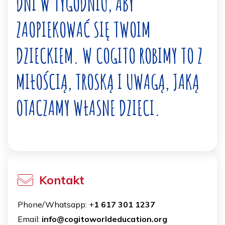
DNI W TYGODNIU, ABY
ZAOPIEKOWAĆ SIĘ TWOIM
DZIECKIEM. W COGITO ROBIMY TO Z
MIŁOŚCIĄ, TROSKĄ I UWAGĄ, JAKĄ
OTACZAMY WŁASNE DZIECI.
Kontakt
Phone/Whatsapp: +
1 617 301 1237
Email:
info@cogitoworldeducation.org