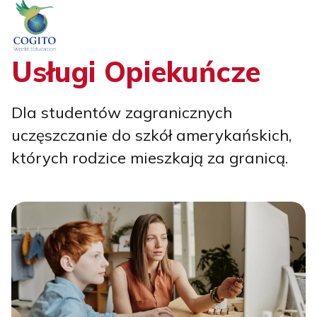
Skip
to
content
Usługi Opiekuńcze
Dla studentów zagranicznych
uczęszczanie do szkół amerykańskich,
których rodzice mieszkają za granicą.