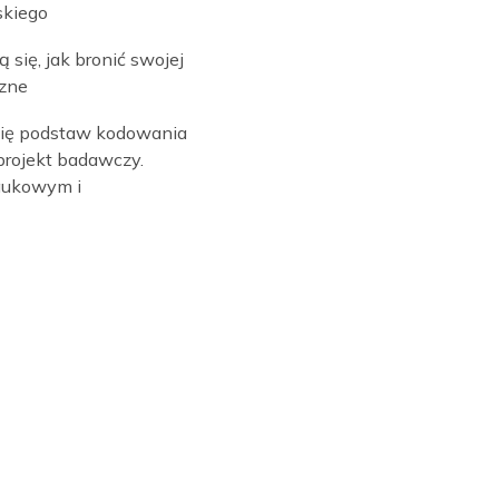
ęzyka angielskiego przez
dniu oferujemy projekty
m rozwinąć określone
rze zainteresowań:
poznają biznesplany i
 opracuje słownictwo
angielskiego
ie uczą się, jak bronić swojej
 publiczne