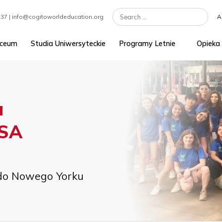
7 301 1237 | info@cogitoworldeducation.org
ednie/Liceum
Studia Uniwersyteckie
Programy Letnie
yka
w USA
T
owa do Nowego Yorku