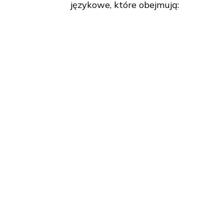
Nasi nauczyciele są zabawni, a
lekcyjne w scenę debaty i wpr
Doskonałe lekcje i war
Oferujemy 15 godzin tygodniow
językowe, które obejmują: