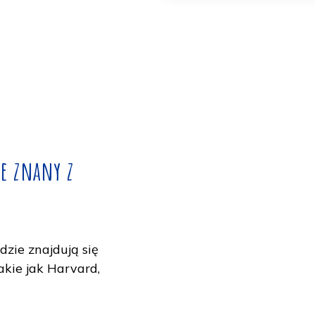
usu uniwersyteckiego.
 w Nowym Jorku!
Pobierz N
dobrze znany z
 USA