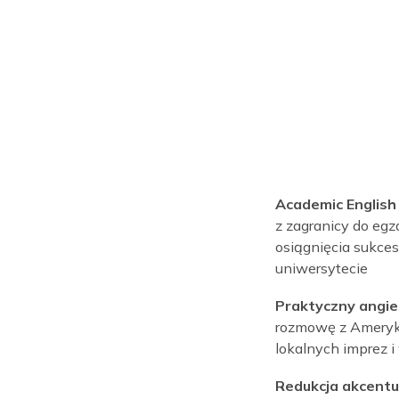
ngażujący i kreatywni! Zamieniają proces uczen
owadzają zabawne zajęcia, ćwiczenia i technolo
sztaty języka angielskiego
o intensywnych zajęć z języka angielskiego o