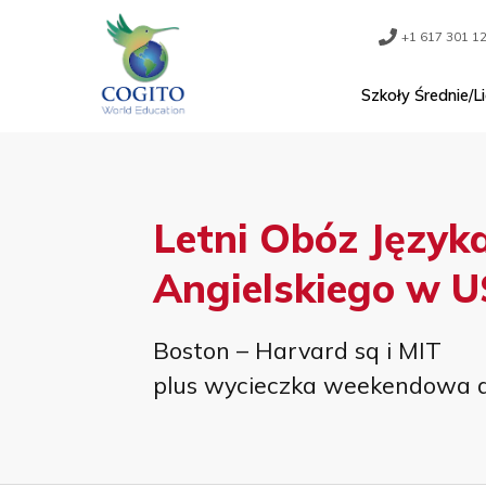
Skip
to
content
+1 61
Szkoły Śr
Letni Obóz Jęz
Angielskiego 
Boston – Harvard sq i MI
plus wycieczka weekend