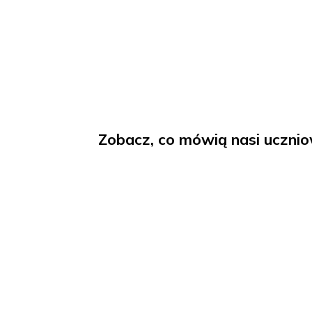
W historycznym mieście Boston
najlepsze światowe uniwersyte
MIT i Boston College.
Zobacz, co mówią nasi u