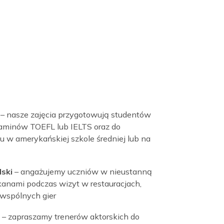
ia się w przygodę. Często przekształcają sale
gię.
raz zabawne specjalistyczne warsztaty