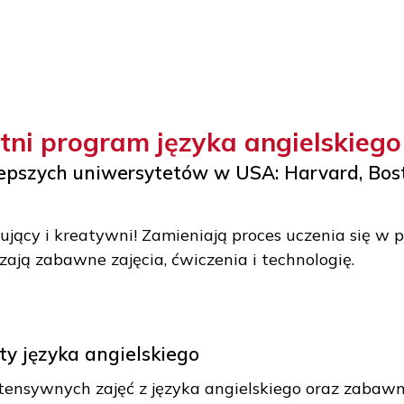
z letni program języka angiel
 najlepszych uniwersytetów w USA: Harva