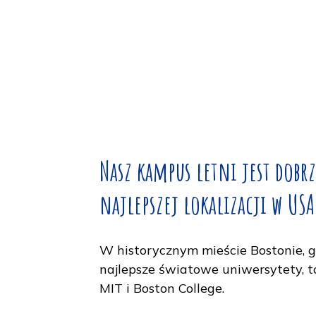
Sq. i ciesz się atmosferą kamp
Spędzamy też jeden weekend
Nasz kampus letni jest 
najlepszej lokalizacji w