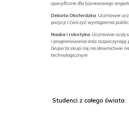
Oprócz opanowania ogólnego j
cały program, dwa razy w tygo
grupowe, które pomogą ucznio
słownictwo w wybranym obsza
Przedsiębiorczość
: Studenci 
strategie sprzedaży. Ta grupa
specyficzne dla biznesowego 
Debata Oksfordzka
: Uczniow
pozycji i ćwiczyć wystąpienia