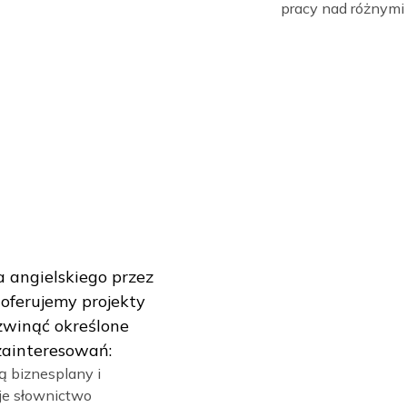
Acade
z zagr
osiągn
uniwer
Prakty
rozmow
lokaln
Reduk
pracy 