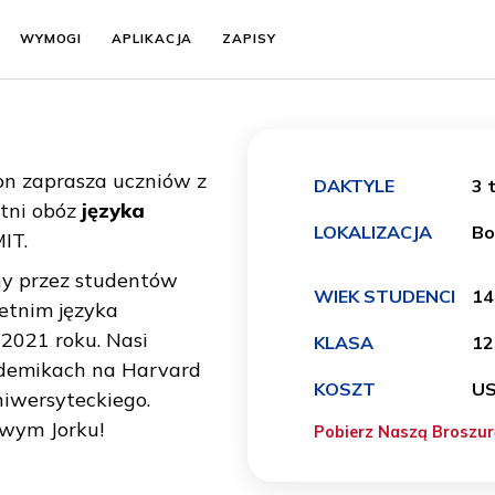
MPUS
WYMOGI
APLIKACJA
ZAPISY
ucation zaprasza uczniów z
DAKTYLE
asz letni obóz
języka
LOKALIZ
e i MIT.
wybrany przez studentów
WIEK ST
zem letnim języka
19 i 2021 roku. Nasi
KLASA
ch akademikach na Harvard
KOSZT