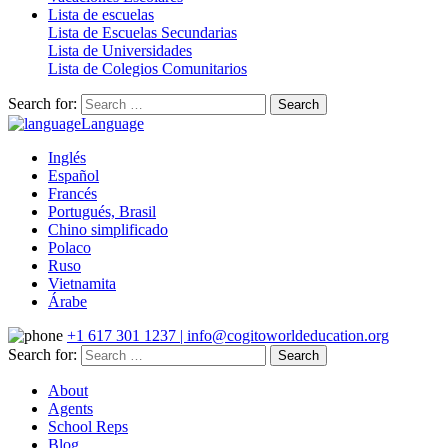
Lista de escuelas
Lista de Escuelas Secundarias
Lista de Universidades
Lista de Colegios Comunitarios
Search for:
Language
Inglés
Español
Francés
Portugués, Brasil
Chino simplificado
Polaco
Ruso
Vietnamita
Árabe
+1 617 301 1237 | info@cogitoworldeducation.org
Search for:
About
Agents
School Reps
Blog