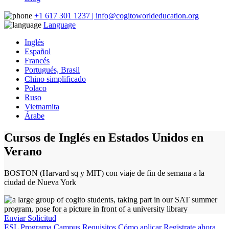
+1 617 301 1237 | info@cogitoworldeducation.org
Language
Inglés
Español
Francés
Portugués, Brasil
Chino simplificado
Polaco
Ruso
Vietnamita
Árabe
Cursos de Inglés en Estados Unidos en
Verano
BOSTON (Harvard sq y MIT) con viaje de fin de semana a la
ciudad de Nueva York
Enviar Solicitud
ESL Programa
Campus
Requisitos
Cómo aplicar
Registrate ahora