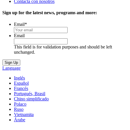
Contacta con nosotros
Sign up for the latest news, programs and more:
Email
*
Email
This field is for validation purposes and should be left
unchanged.
Language
Inglés
Español
Francés
Portugués, Brasil
Chino simplificado
Polaco
Ruso
Vietnamita
Árabe