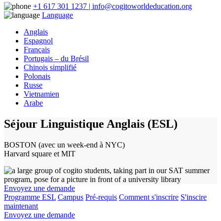
+1 617 301 1237 | info@cogitoworldeducation.org
Language
Anglais
Espagnol
Français
Portugais – du Brésil
Chinois simplifié
Polonais
Russe
Vietnamien
Arabe
Séjour Linguistique Anglais (ESL)
BOSTON (avec un week-end à NYC)
Harvard square et MIT
Envoyez une demande
Programme ESL
Campus
Pré-requis
Comment s'inscrire
S'inscire
maintenant
Envoyez une demande