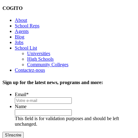
COGITO
About
School Reps
Agents
Blog
Jobs
School List
Universities
High Schools
Community Colleges
Contactez-nous
Sign up for the latest news, programs and more:
Email
*
Name
This field is for validation purposes and should be left
unchanged.