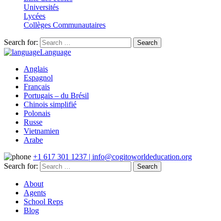
Universités
Lycées
Collèges Communautaires
Search for:
Language
Anglais
Espagnol
Français
Portugais – du Brésil
Chinois simplifié
Polonais
Russe
Vietnamien
Arabe
+1 617 301 1237 | info@cogitoworldeducation.org
Search for:
About
Agents
School Reps
Blog