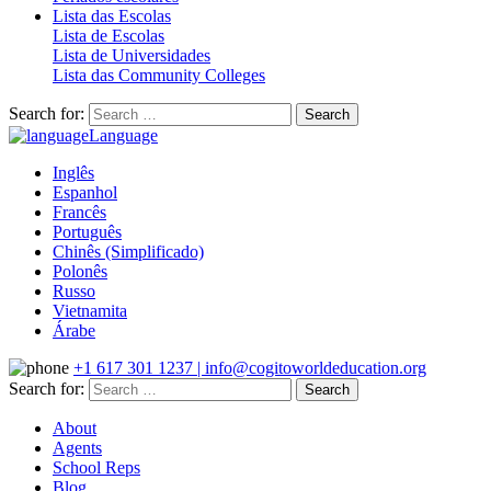
Lista das Escolas
Lista de Escolas
Lista de Universidades
Lista das Community Colleges
Search for:
Language
Inglês
Espanhol
Francês
Português
Chinês (Simplificado)
Polonês
Russo
Vietnamita
Árabe
+1 617 301 1237 | info@cogitoworldeducation.org
Search for:
About
Agents
School Reps
Blog