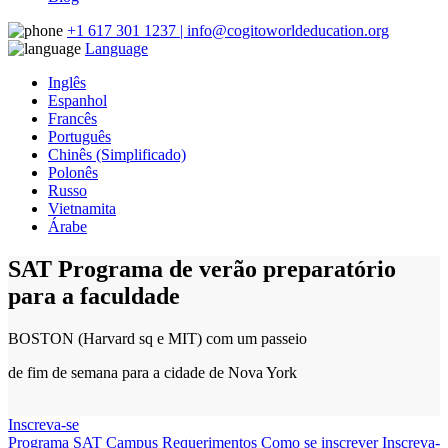
+1 617 301 1237 | info@cogitoworldeducation.org
Language
Inglês
Espanhol
Francês
Português
Chinês (Simplificado)
Polonês
Russo
Vietnamita
Árabe
SAT Programa de verão preparatório
para a faculdade
BOSTON (Harvard sq e MIT) com um passeio
de fim de semana para a cidade de Nova York
Inscreva-se
Programa SAT
Campus
Requerimentos
Como se inscrever
Inscreva-