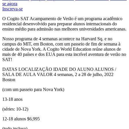
se agora
Inscreva-se
O Cogito SAT Acampamento de Verão é um programa acadêmico
residencial desenvolvido para preparar alunos internacionais do
ensino médio para admissão nas melhores universidades americanas.
Nosso programa de 4 semanas acontece na Harvard Sq. e no
campus do MIT, em Boston, com um passeio de fim de semana à
cidade de Nova York. A Cogito World Education reúne alunos de
mais de 40 países e dos EUA para esta incrível aventura de verão no
SAT!
DATAS
LOCALIZAÇÃO
IDADE DO ALUNO
ALUNOS /
SALA DE AULA
VALOR
4 semanas, 2 a 28 de julho, 2022
Boston
(com um passeio para Nova York)
13-18 anos
(séries: 10-12)
12-18 alunos
$6,995
(tudo incluso)