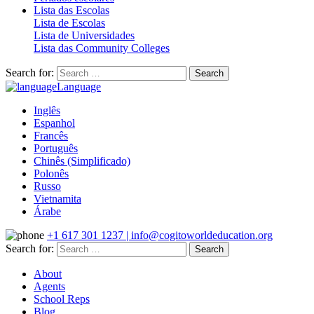
Lista das Escolas
Lista de Escolas
Lista de Universidades
Lista das Community Colleges
Search for:
Language
Inglês
Espanhol
Francês
Português
Chinês (Simplificado)
Polonês
Russo
Vietnamita
Árabe
+1 617 301 1237 | info@cogitoworldeducation.org
Search for:
About
Agents
School Reps
Blog